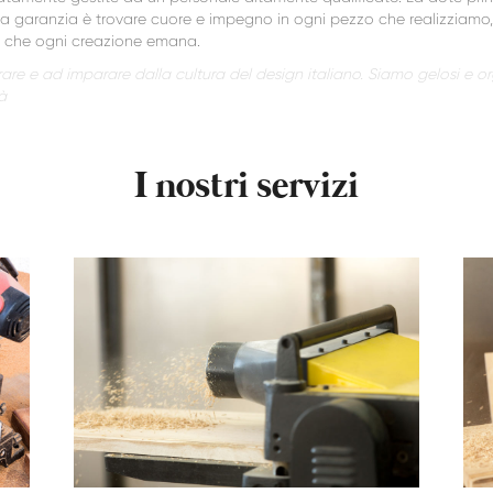
a garanzia è trovare cuore e impegno in ogni pezzo che realizziamo, 
ne che ogni creazione emana.
rare e ad imparare dalla cultura del design italiano. Siamo gelosi e or
à
I nostri servizi