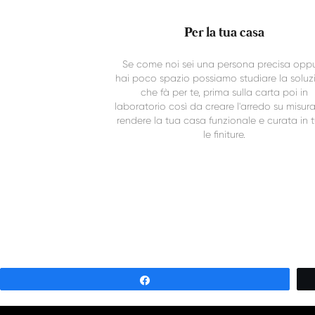
Per la tua casa
Se come noi sei una persona precisa opp
hai poco spazio possiamo studiare la soluz
che fà per te, prima sulla carta poi in
laboratorio così da creare l'arredo su misur
rendere la tua casa funzionale e curata in t
le finiture.
Share