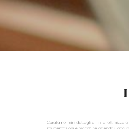
L
Curata nei mini dettagli ai fini di ottimizza
strumentazioni e macchine aziendali, accura