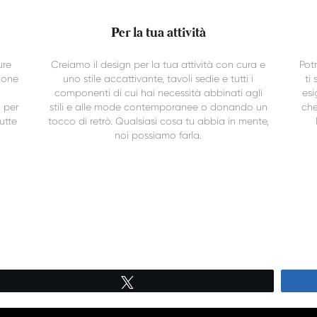
Per la tua attività
ure
Creiamo il design per la tua attività con cura e
Pot
ione
uno stile accattivante, tavoli sedie e tutti i
ti
componenti di cui hai necessità abbinati agli
esi
a per
stili e alle mode contemporanee o donando un
che
utte
tocco di retrò. Qualsiasi cosa tu abbia in mente,
noi possiamo farla.
Tweet