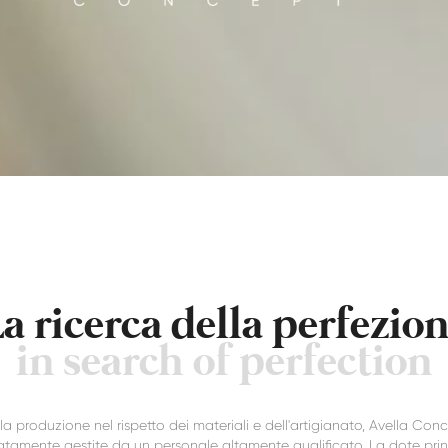
a ricerca della perfezio
in search of perfection
re la produzione nel rispetto dei materiali e dell'artigianato, Avella C
tamente gestite da un personale altamente qualificato. La dote princ