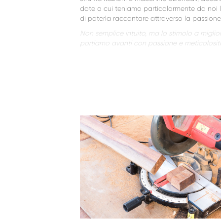
dote a cui teniamo particolarmente da noi l
di poterla raccontare attraverso la passio
Non semplice intuito, ma lo stimolo a miglio
portiamo avanti con passione e meticolosit