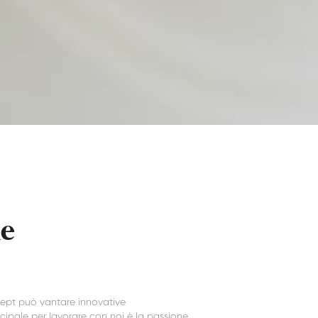
ne
oncept può vantare innovative
ipale per lavorare con noi è la passione,